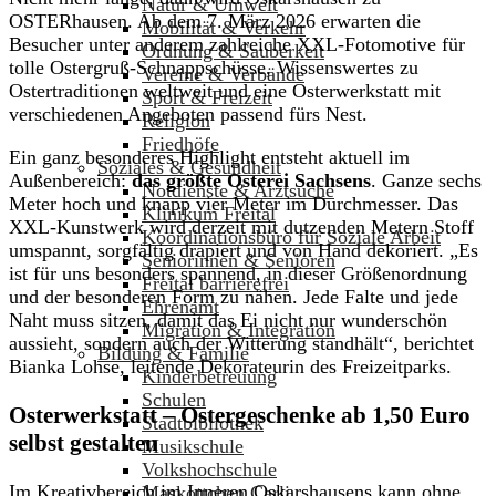
Natur & Umwelt
OSTERhausen. Ab dem 7. März 2026 erwarten die
Mobilität & Verkehr
Besucher unter anderem zahlreiche XXL-Fotomotive für
Ordnung & Sauberkeit
tolle Ostergruß-Schnappschüsse, Wissenswertes zu
Vereine & Verbände
Ostertraditionen weltweit und eine Osterwerkstatt mit
Sport & Freizeit
verschiedenen Angeboten passend fürs Nest.
Religion
Friedhöfe
Ein ganz besonderes Highlight entsteht aktuell im
Soziales & Gesundheit
Außenbereich:
das größte Osterei Sachsens
. Ganze sechs
Notdienste & Arztsuche
Meter hoch und knapp vier Meter im Durchmesser. Das
Klinikum Freital
XXL-Kunstwerk wird derzeit mit dutzenden Metern Stoff
Koordinationsbüro für Soziale Arbeit
umspannt, sorgfältig drapiert und von Hand dekoriert. „Es
Seniorinnen & Senioren
ist für uns besonders spannend, in dieser Größenordnung
Freital barrierefrei
und der besonderen Form zu nähen. Jede Falte und jede
Ehrenamt
Naht muss sitzen, damit das Ei nicht nur wunderschön
Migration & Integration
aussieht, sondern auch der Witterung standhält“, berichtet
Bildung & Familie
Bianka Lohse, leitende Dekorateurin des Freizeitparks.
Kinderbetreuung
Schulen
Osterwerkstatt – Ostergeschenke ab 1,50 Euro
Stadtbibliothek
selbst gestalten
Musikschule
Volkshochschule
Im Kreativbereich im Inneren Oskarshausens kann ohne
Maskottchen Carli