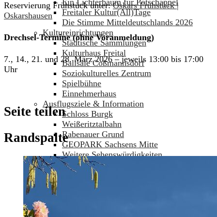
Ein Lichterbaum für Potschappel
Reservierung Frühstück unter:
Oskars Frühstück |
Freitaler Kultur(All)Tage
Oskarshausen
Die Stimme Mitteldeutschlands 2026
Kultureinrichtungen
Drechsel-Termine (ohne Voranmeldung)
Städtische Sammlungen
Kulturhaus Freital
7., 14., 21. und 28. März 2026 – jeweils 13:00 bis 17:00
Ballsäle Coßmannsdorf
Uhr
Soziokulturelles Zentrum
Spielbühne
Einnehmerhaus
Ausflugsziele & Information
Seite teilen
Schloss Burgk
Weißeritztalbahn
Rabenauer Grund
Randspalte
GEOPARK Sachsens Mitte
Weitere Sehenswürdigkeiten
Tourismusregion
Tourist-Service
Freizeit & Bewegung
Hains Freizeitzentrum
Oskarshausen
Freibäder