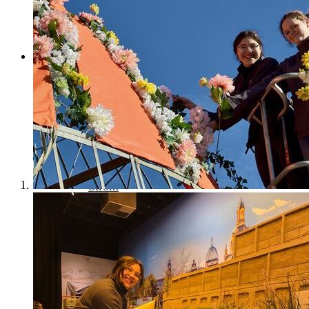
Spielplätze
Wandern
Radfahren
Wirtschaft
Standortinformationen
Branchenschwerpunkte
Gewerbeflächen
Technologiezentrum
Arbeitsmarkt
Einkaufen
Erlebnisregion Dresden
Ver- & Entsorgung
Strom
Gas
Wärme
Telekommunikation & Internet
Wasser
Abfall
Abwasser
Stadtreinigung
Kommunale Gesellschaften