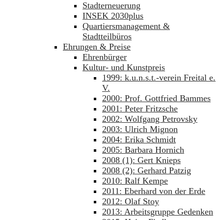
Stadterneuerung
INSEK 2030plus
Quartiersmanagement &
Stadtteilbüros
Ehrungen & Preise
Ehrenbürger
Kultur- und Kunstpreis
1999: k.u.n.s.t.-verein Freital e.
V.
2000: Prof. Gottfried Bammes
2001: Peter Fritzsche
2002: Wolfgang Petrovsky
2003: Ulrich Mignon
2004: Erika Schmidt
2005: Barbara Hornich
2008 (1): Gert Knieps
2008 (2): Gerhard Patzig
2010: Ralf Kempe
2011: Eberhard von der Erde
2012: Olaf Stoy
2013: Arbeitsgruppe Gedenken