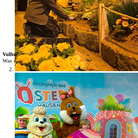
Technische Werke Freital
Wohnungsgesellschaft Freital
Freitaler Stadtwerke
Freitaler Projektentwicklungsgesellschaft
Technologie- und Gründerzentrum Freital
Wirtschaftsbetriebe Freital
Sportallianz Freital
Volltextsuche
Was interessiert Sie?
Suchen