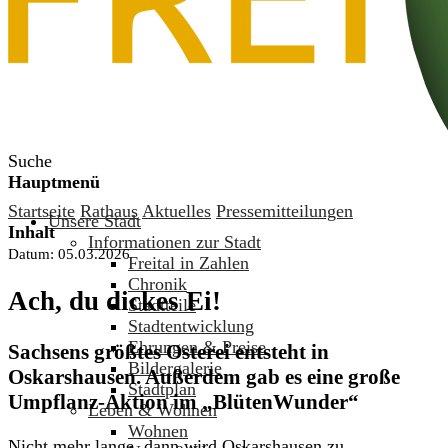
Suche
Hauptmenü
Startseite
Rathaus
Aktuelles
Pressemitteilungen
Unsere Stadt
Inhalt
Informationen zur Stadt
Datum:
05.03.2026
Freital in Zahlen
Chronik
Ach, du dickes Ei!
Stadtteile
Stadtentwicklung
Ehrungen & Preise
Sachsens größtes Osterei entsteht in
Bildergalerie
Oskarshausen. Außerdem gab es eine große
Stadtplan
Umpflanz-Aktion im „BlütenWunder“
Leben & Wohnen
Wohnen
Nicht mehr lange, dann wird Oskarshausen zu