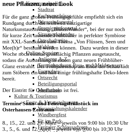
neue Pflanzen, neuer Look
Kommunalpolitik
Stadtrat
Fachausschüsse
Für die ganz großen Frühlingsgefühle empfiehlt sich ein
Bürgerinfoportal
Rundgang durch die weltweit einzigartige
Gremieninfoportal
Naturkunstausstellung „BlütenWunder“, bei der nur noch
Sitzungskalender
für kurze Zeit tausende Frühblüher in perfekter Symbiose
Ortschaftsräte
mit XXL-Sandkunst zum Thema „Von Flüssen, Seen und
Wahlen
Mee(h)r“ bestaunt werden können. Dazu wurden in dieser
Online-Service
Woche noch einmal großflächig Pflanzen ausgetauscht,
Anliegen A-Z
sodass die Ausstellung in einem ganz neuen Frühblüher-
Terminbuchung Pass- und Meldewesen
Glanz erstrahlt. Der Frühjahrsshop am Ende der Schau lädt
Formulare
zum Stöbern ein und hält einige frühlingshafte Deko-Ideen
Ortsrecht
bereit.
Beteiligungsportal
Mediathek
Der Eintritt für Osterhausen ist frei.
Kultur & Tourismus
Feste & Veranstaltungen
Termine Sonn- und Feiertagsfrühstück im
Veranstaltungskalender
Osterhausen-Zeitraum
Windbergfest
Fit im Park
8., 15., 22. und 29. März – jeweils von 9:00 bis 10:30 Uhr
Freitaler Schlossadvent
3., 5., 6. und 12. April – jeweils von 9:00 bis 10:30 Uhr