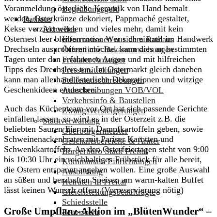
Voranmeldung österliche Keramik von Hand bemalt
Begrüßungsgeld
werden, Osterkränze dekoriert, Pappmaché gestaltet,
Rathaus
Kekse verziert werden und vieles mehr, damit kein
Aktuelles
Osternest leer bleiben muss. Wer sich einmal im Handwerk
Informationen aus dem Rathaus
Drechseln ausprobieren möchte, kann dies an bestimmten
Öffentliche Bekanntmachungen
Tagen unter den erfahrenen Augen und mit hilfreichen
Freitaler Anzeiger
Tipps des Drechslers tun. Im Ostermarkt gleich daneben
Pressemitteilungen
kann man allerhand österliche Dekorationen und witzige
Stellenausschreibungen
Geschenkideen entdecken.
Ausschreibungen VOB/VOL
Verkehrsinfo & Baustellen
Auch das Küchenteam vor Ort hat sich passende Gerichte
Zwangsversteigerungen
einfallen lassen, so wird es in der Osterzeit z.B. die
Stadtverwaltung
beliebten Sauren Eier mit Dampfkartoffeln geben, sowie
Oberbürgermeister
Schweinenackenbraten mit Pariser Karotten und
Geschäftsbereiche & Ämter
Schwenkkartoffeln. An den Osterfeiertagen steht von 9:00
Bürgerbüro Stadt Freital
bis 10:30 Uhr ein reichhaltiges Frühstück für alle bereit,
Kommunale Einrichtungen
die Ostern entspannt angehen wollen. Eine große Auswahl
Ausbildung
an süßen und herzhaften Speisen am warm-kalten Buffet
Heiraten in Freital
lässt keinen Wunsch offen. (Vorreservierung nötig)
Gleichstellungsbeauftragte
Schiedsstelle
Große Umpflanz-Aktion im „BlütenWunder“ –
Feuerwehr