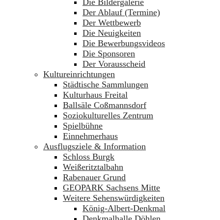
Die Bildergalerie
Der Ablauf (Termine)
Der Wettbewerb
Die Neuigkeiten
Die Bewerbungsvideos
Die Sponsoren
Der Vorausscheid
Kultureinrichtungen
Städtische Sammlungen
Kulturhaus Freital
Ballsäle Coßmannsdorf
Soziokulturelles Zentrum
Spielbühne
Einnehmerhaus
Ausflugsziele & Information
Schloss Burgk
Weißeritztalbahn
Rabenauer Grund
GEOPARK Sachsens Mitte
Weitere Sehenswürdigkeiten
König-Albert-Denkmal
Denkmalhalle Döhlen