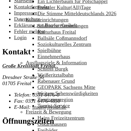
Startseite
Ein Lichterbaum für Potschappel
Kontaktformular
Freitaler Kultur(All)Tage
Impressum
Die Stimme Mitteldeutschlands 2026
Datenschutz
Kultureinrichtungen
Erklärung zur Barrierefreiheit
Städtische Sammlungen
Fehler melden
Kulturhaus Freital
Login
Ballsäle Coßmannsdorf
Soziokulturelles Zentrum
Kontakt
Spielbühne
Einnehmerhaus
Ausflugsziele & Information
Große Kreisstadt Freital
Schloss Burgk
Weißeritztalbahn
Dresdner Straße 56
Rabenauer Grund
01705 Freital
GEOPARK Sachsens Mitte
Weitere Sehenswürdigkeiten
Telefon:
0351 6476-0
Tourismusregion
Fax:
0351 6476-4850
Tourist-Service
E-Mail:
stadt@freital.de
Freizeit & Bewegung
Hains Freizeitzentrum
Öffnungszeiten
Oskarshausen
Freibäder