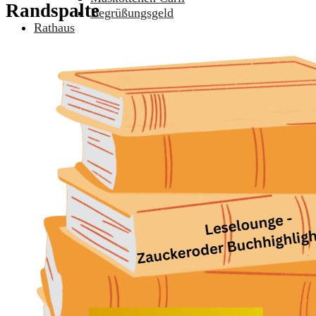
Randspalte
Begrüßungsgeld
Rathaus
Aktuelles
Informationen aus dem Rathaus
Öffentliche Bekanntmachungen
Freitaler Anzeiger
Pressemitteilungen
Stellenausschreibungen
Ausschreibungen VOB/VOL
Verkehrsinfo & Baustellen
Zwangsversteigerungen
Stadtverwaltung
Oberbürgermeister
Geschäftsbereiche & Ämter
Bürgerbüro Stadt Freital
Kommunale Einrichtungen
Ausbildung
Heiraten in Freital
Gleichstellungsbeauftragte
Schiedsstelle
Feuerwehr