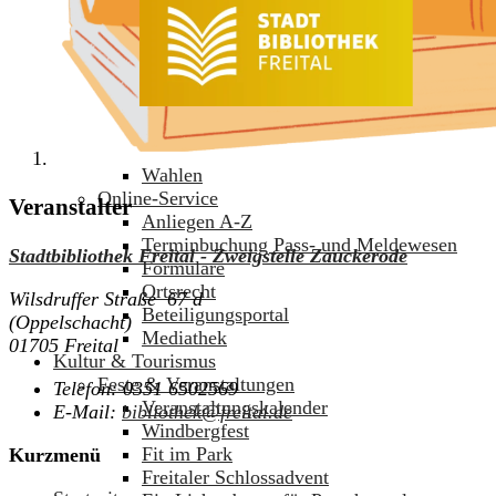
Kommunalpolitik
Stadtrat
Fachausschüsse
Bürgerinfoportal
Gremieninfoportal
Sitzungskalender
Ortschaftsräte
Wahlen
Online-Service
Veranstalter
Anliegen A-Z
Terminbuchung Pass- und Meldewesen
Stadtbibliothek Freital - Zweigstelle Zauckerode
Formulare
Ortsrecht
Wilsdruffer Straße 67 d
Beteiligungsportal
(Oppelschacht)
Mediathek
01705 Freital
Kultur & Tourismus
Feste & Veranstaltungen
Telefon:
0351 6502569
Veranstaltungskalender
E-Mail:
bibliothek@freital.de
Windbergfest
Fit im Park
Kurzmenü
Freitaler Schlossadvent