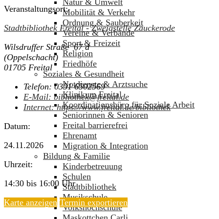
Natur & Umwelt
Veranstaltungsort:
Mobilität & Verkehr
Ordnung & Sauberkeit
Stadtbibliothek Freital - Zweigstelle Zauckerode
Vereine & Verbände
Sport & Freizeit
Wilsdruffer Straße 67 d
Religion
(Oppelschacht)
Friedhöfe
01705 Freital
Soziales & Gesundheit
Notdienste & Arztsuche
Telefon:
0351 6502569
Klinikum Freital
E-Mail:
bibliothek@freital.de
Koordinationsbüro für Soziale Arbeit
Internet:
https://www.freital.de/bibliothek
Seniorinnen & Senioren
Freital barrierefrei
Datum:
Ehrenamt
24.11.2026
Migration & Integration
Bildung & Familie
Uhrzeit:
Kinderbetreuung
Schulen
14:30 bis 16:00 Uhr
Stadtbibliothek
Musikschule
Karte anzeigen
Termin exportieren
Volkshochschule
Maskottchen Carli