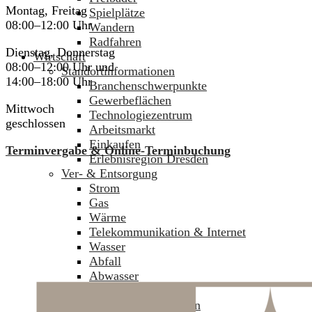
Montag, Freitag
Spielplätze
08:00–12:00 Uhr
Wandern
Radfahren
Dienstag, Donnerstag
Wirtschaft
08:00–12:00 Uhr und
Standortinformationen
14:00–18:00 Uhr
Branchenschwerpunkte
Gewerbeflächen
Mittwoch
Technologiezentrum
geschlossen
Arbeitsmarkt
Einkaufen
Terminvergabe & Online-Terminbuchung
Erlebnisregion Dresden
Ver- & Entsorgung
Strom
Gas
Wärme
Telekommunikation & Internet
Wasser
Abfall
Abwasser
Stadtreinigung
Kommunale Gesellschaften