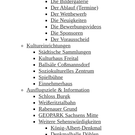
Die Bildergalerie
Der Ablauf (Termine)
Der Wettbewerb
Die Neuigkeiten
Die Bewerbungsvideos
Die Sponsoren
Der Vorausscheid
Kultureinrichtungen
Städtische Sammlungen
Kulturhaus Freital
Ballsäle Coßmannsdorf
Soziokulturelles Zentrum
Spielbühne
Einnehmerhaus
Ausflugsziele & Information
Schloss Burgk
Weißeritztalbahn
Rabenauer Grund
GEOPARK Sachsens Mitte
Weitere Sehenswürdigkeiten
König-Albert-Denkmal
Denkmalhalle Döhlen