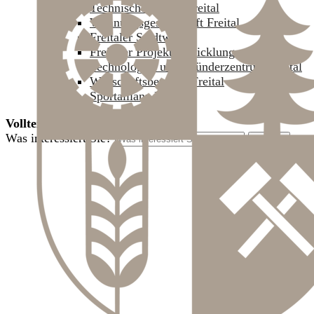
Technische Werke Freital
Wohnungsgesellschaft Freital
Freitaler Stadtwerke
Freitaler Projektentwicklungsgesellschaft
Technologie- und Gründerzentrum Freital
Wirtschaftsbetriebe Freital
Sportallianz Freital
Volltextsuche
Was interessiert Sie?
Suchen