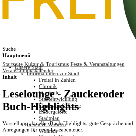
Suche
Hauptmenü
Startseite
Kultur & Tourismus
Feste & Veranstaltungen
Unsere Stadt
Veranstaltungskalender
Informationen zur Stadt
Inhalt
Freital in Zahlen
Chronik
Leselounge - Zauckeroder
Stadtteile
Stadtentwicklung
Buch-Highlights
Ehrungen & Preise
Bildergalerie
Stadtplan
Vorstellung aktueller Buch-Highlights, gute Gespräche und
Leben & Wohnen
Anregungen für neue Leseabenteuer.
Wohnen