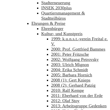
Stadterneuerung
INSEK 2030plus
Quartiersmanagement &
Stadtteilbüros
Ehrungen & Preise
Ehrenbürger
Kultur- und Kunstpreis
1999: k.u.n.s.t.-verein Freital e.
V.
2000: Prof. Gottfried Bammes
2001: Peter Fritzsche
2002: Wolfgang Petrovsky
2003: Ulrich Mignon
2004: Erika Schmidt
2005: Barbara Hornich
2008 (1): Gert Knieps
2008 (2): Gerhard Patzig
2010: Ralf Kempe
2011: Eberhard von der Erde
2012: Olaf Stoy
2013: Arbeitsgruppe Gedenken