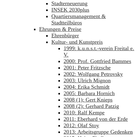
Stadterneuerung
INSEK 2030plus
Quartiersmanagement &
Stadtteilbüros
Ehrungen & Preise
Ehrenbürger
Kultur- und Kunstpreis
1999: k.u.n.s.t.-verein Freital e.
V.
2000: Prof. Gottfried Bammes
2001: Peter Fritzsche
2002: Wolfgang Petrovsky
2003: Ulrich Mignon
2004: Erika Schmidt
2005: Barbara Hornich
2008 (1): Gert Knieps
2008 (2): Gerhard Patzig
2010: Ralf Kempe
2011: Eberhard von der Erde
2012: Olaf Stoy
2013: Arbeitsgruppe Gedenken