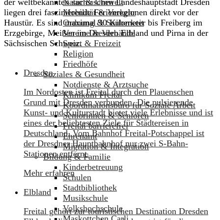
Natur & Umwelt
der weltbekannten sächsischen Landeshauptstadt Dresden
Mobilität & Verkehr
liegen drei faszinierende Ferienregionen direkt vor der
Ordnung & Sauberkeit
Haustür. Es sind maximal 30 Kilometer bis Freiberg im
Vereine & Verbände
Erzgebirge, Meißen im Dresden Elbland und Pirna in der
Sport & Freizeit
Sächsischen Schweiz.
Religion
Friedhöfe
Dresden
Soziales & Gesundheit
Notdienste & Arztsuche
Im Nordosten ist Freital durch den Plauenschen
Klinikum Freital
Grund mit Dresden verbunden. Die pulsierende
Koordinationsbüro für Soziale Arbeit
Kunst- und Kulturstadt bietet viele Erlebnisse und ist
Seniorinnen & Senioren
eines der beliebtesten Ziele für Städtereisen in
Freital barrierefrei
Deutschland. Vom Bahnhof Freital-Potschappel ist
Ehrenamt
der Dresdner Hauptbahnhof nur zwei S-Bahn-
Migration & Integration
Stationen entfernt.
Bildung & Familie
Kinderbetreuung
Mehr erfahren
Schulen
Stadtbibliothek
Elbland
Musikschule
Volkshochschule
Freital gehört zur touristischen Destination Dresden
Maskottchen Carli