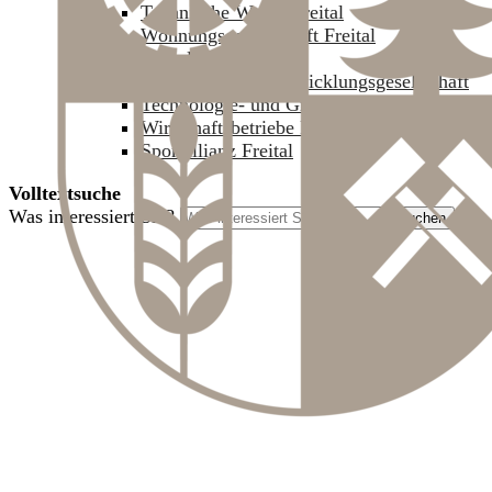
Technische Werke Freital
Wohnungsgesellschaft Freital
Freitaler Stadtwerke
Freitaler Projektentwicklungsgesellschaft
Technologie- und Gründerzentrum Freital
Wirtschaftsbetriebe Freital
Sportallianz Freital
Volltextsuche
Was interessiert Sie?
Suchen