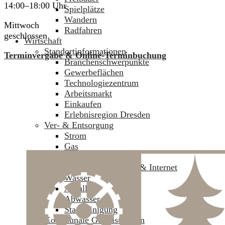
14:00–18:00 Uhr
Spielplätze
Wandern
Mittwoch
Radfahren
geschlossen
Wirtschaft
Standortinformationen
Terminvergabe & Online-Terminbuchung
Branchenschwerpunkte
Gewerbeflächen
Technologiezentrum
Arbeitsmarkt
Einkaufen
Erlebnisregion Dresden
Ver- & Entsorgung
Strom
Gas
Wärme
Telekommunikation & Internet
Wasser
Abfall
Abwasser
Stadtreinigung
Kommunale Gesellschaften