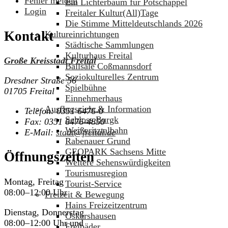
Fehler melden
Ein Lichterbaum für Potschappel
Login
Freitaler Kultur(All)Tage
Die Stimme Mitteldeutschlands 2026
Kontakt
Kultureinrichtungen
Städtische Sammlungen
Kulturhaus Freital
Große Kreisstadt Freital
Ballsäle Coßmannsdorf
Soziokulturelles Zentrum
Dresdner Straße 56
Spielbühne
01705 Freital
Einnehmerhaus
Ausflugsziele & Information
Telefon:
0351 6476-0
Schloss Burgk
Fax:
0351 6476-4850
Weißeritztalbahn
E-Mail:
stadt@freital.de
Rabenauer Grund
GEOPARK Sachsens Mitte
Öffnungszeiten
Weitere Sehenswürdigkeiten
Tourismusregion
Montag, Freitag
Tourist-Service
08:00–12:00 Uhr
Freizeit & Bewegung
Hains Freizeitzentrum
Dienstag, Donnerstag
Oskarshausen
08:00–12:00 Uhr und
Freibäder