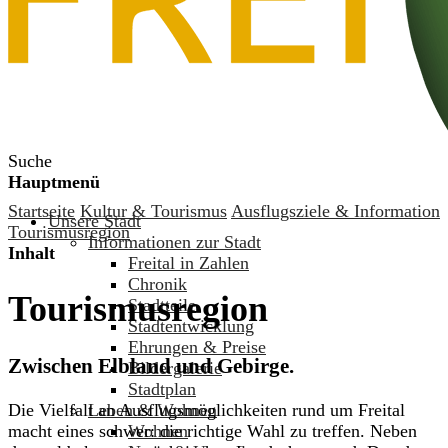
Suche
Hauptmenü
Startseite
Kultur & Tourismus
Ausflugsziele & Information
Unsere Stadt
Tourismusregion
Informationen zur Stadt
Inhalt
Freital in Zahlen
Chronik
Tourismusregion
Stadtteile
Stadtentwicklung
Ehrungen & Preise
Zwischen Elbland und Gebirge.
Bildergalerie
Stadtplan
Leben & Wohnen
Die Vielfalt an Ausflugsmöglichkeiten rund um Freital
Wohnen
macht eines schwer: die richtige Wahl zu treffen. Neben