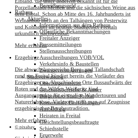
Elbland, die unter anderem bekannt ist für die
Begrüßungsgeld
Porzellanstadt Meißen und die sächsischen Weine aus
Rathaus
dem Elbtal. Schon ab Mitte des 16. Jahrhunderts ist
Aktuelles
Weinanbau auch an den Talhängen von Pesterwitz
Informationen aus dem Rathaus
und Kohlsdorf im heutige Stadtgebiet Freitals
Öffentliche Bekanntmachungen
urkundlich nachweisbar.
Freitaler Anzeiger
Pressemitteilungen
Mehr erfahren
Stellenausschreibungen
Ausschreibungen VOB/VOL
Erzgebirge
Verkehrsinfo & Baustellen
Die abwechslungsreiche Berg- und Tallandschaft
Zwangsversteigerungen
rund um Freital kündigt bereits die Vorläufer des
Stadtverwaltung
Erzgebirges an. Verschiedene Orte flussaufwärts der
Oberbürgermeister
Roten und der Wilden Weißeritz sind
Geschäftsbereiche & Ämter
Ausgangspunkte für einmalige Wandertouren und
Bürgerbüro Stadt Freital
Naturerlebnisse. Vielerorts trifft man auf Zeugnisse
Kommunale Einrichtungen
erzgebirgischer Bergbautradition.
Ausbildung
Heiraten in Freital
Mehr erfahren
Gleichstellungsbeauftragte
© pixabay
Schiedsstelle
Feuerwehr