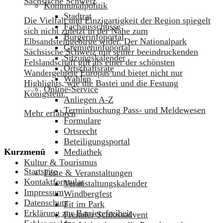
Sächsische Schweiz
Kommunalpolitik
Stadtrat
Die Vielfalt und Einzigartigkeit der Region spiegelt
Fachausschüsse
sich nicht zuletzt in der Nähe zum
Bürgerinfoportal
Elbsandsteingebirge wider. Der Nationalpark
Gremieninfoportal
Sächsische Schweiz mit seiner beeindruckenden
Sitzungskalender
Felslandschaft gilt als einer der schönsten
Ortschaftsräte
Wandergebiete Europas und bietet nicht nur
Wahlen
Highlights, wie die Bastei und die Festung
Online-Service
Königstein.
Anliegen A-Z
Terminbuchung Pass- und Meldewesen
Mehr erfahren
Formulare
Ortsrecht
Beteiligungsportal
Mediathek
Kurzmenü
Kultur & Tourismus
Startseite
Feste & Veranstaltungen
Kontaktformular
Veranstaltungskalender
Impressum
Windbergfest
Datenschutz
Fit im Park
Erklärung zur Barrierefreiheit
Freitaler Schlossadvent