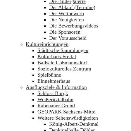
Die Bildergalerie
Der Ablauf (Termine)
Der Wettbewerb
Die Neuigkeiten
Die Bewerbungsvideos
Die Sponsoren
Der Vorausscheid
Kultureinrichtungen
Städtische Sammlungen
Kulturhaus Freital
Ballsäle Coßmannsdorf
Soziokulturelles Zentrum
Spielbühne
Einnehmerhaus
Ausflugsziele & Information
Schloss Burgk
Weißeritztalbahn
Rabenauer Grund
GEOPARK Sachsens Mitte
Weitere Sehenswürdigkeiten
König-Albert-Denkmal
Denkmalhalle Döhlen